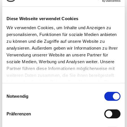
Ihre Nachricht
Diese Webseite verwendet Cookies
Wir verwenden Cookies, um Inhalte und Anzeigen zu
personalisieren, Funktionen für soziale Medien anbieten
zu können und die Zugriffe auf unsere Website zu
analysieren. Außerdem geben wir Informationen zu Ihrer
Verwendung unserer Website an unsere Partner für
soziale Medien, Werbung und Analysen weiter. Unsere
Partner führen diese Informationen möglicherweise mit
weiteren Daten zusammen, die Sie ihnen bereitgestellt
haben oder die sie im Rahmen Ihrer Nutzung der Dienste
gesammelt haben.
Einwilligungsauswahl
Wir verarbeiten Ihre eingegebenen
Notwendig
personenbezogenen Daten ausschließlich zur
Beantwortung Ihrer Anfrage. Weitere Informationen zum
Datenschutz, insbesondere auch zu Ihren Rechten, finden
Sie in unseren Datenschutzhinweisen. *
Präferenzen
* Pflichtfeld